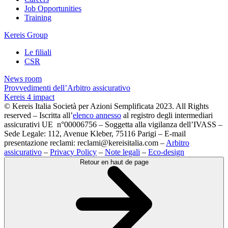
Job Opportunities
Training
Kereis Group
Le filiali
CSR
News room
Provvedimenti dell’Arbitro assicurativo
Kereis 4 impact
© Kereis Italia Società per Azioni Semplificata 2023. All Rights
reserved – Iscritta all’
elenco annesso
al registro degli intermediari
assicurativi UE n°00006756 – Soggetta alla vigilanza dell’IVASS –
Sede Legale: 112, Avenue Kleber, 75116 Parigi – E-mail
presentazione reclami: reclami@kereisitalia.com –
Arbitro
assicurativo
–
Privacy Policy
–
Note legali
–
Eco-design
Retour en haut de page