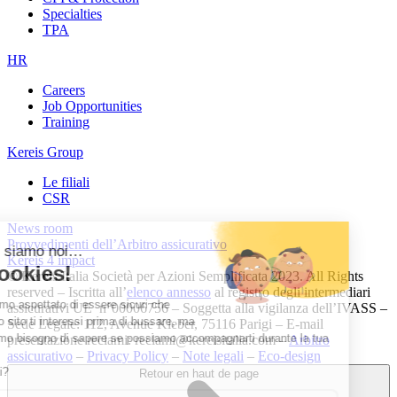
Specialties
TPA
HR
Careers
Job Opportunities
Training
Kereis Group
Le filiali
CSR
News room
Provvedimenti dell’Arbitro assicurativo
Kereis 4 impact
© Kereis Italia Società per Azioni Semplificata 2023. All Rights
reserved – Iscritta all’
elenco annesso
al registro degli intermediari
assicurativi UE n°00006756 – Soggetta alla vigilanza dell’IVASS –
Sede Legale: 112, Avenue Kleber, 75116 Parigi – E-mail
presentazione reclami: reclami@kereisitalia.com –
Arbitro
assicurativo
–
Privacy Policy
–
Note legali
–
Eco-design
Retour en haut de page