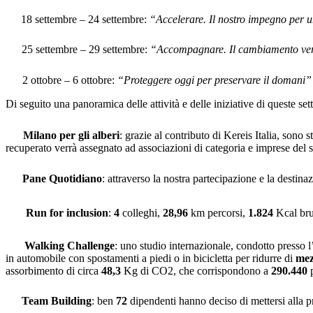
18 settembre – 24 settembre:
“Accelerare. Il nostro impegno per 
25 settembre – 29 settembre:
“Accompagnare. Il cambiamento vers
2 ottobre – 6 ottobre:
“Proteggere oggi per preservare il domani”
Di seguito una panoramica delle attività e delle iniziative di queste se
Milano per gli alberi
: grazie al contributo di Kereis Italia, sono st
recuperato verrà assegnato ad associazioni di categoria e imprese del set
Pane Quotidiano
: attraverso la nostra partecipazione e la destin
Run for inclusion
:
4
colleghi,
28,96
km percorsi,
1.824
Kcal bru
Walking Challenge
: uno studio internazionale, condotto presso l
in automobile con spostamenti a piedi o in bicicletta per ridurre di
mez
assorbimento di circa
48,3
Kg di CO2, che corrispondono a
290.440
p
Team Building
: ben
72
dipendenti hanno deciso di mettersi alla prov