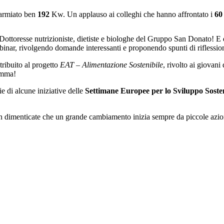
parmiato ben
192
Kw. Un applauso ai colleghi che hanno affrontato i
60
le Dottoresse nutrizioniste, dietiste e biologhe del Gruppo San Donato!
inar, rivolgendo domande interessanti e proponendo spunti di riflessio
ribuito al progetto
EAT – Alimentazione Sostenibile
, rivolto ai giovani
amma!
ie di alcune iniziative delle
Settimane Europee per lo
Sviluppo
Sosten
on dimenticate che un grande cambiamento inizia sempre da piccole azio