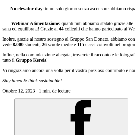
No elevator day
: in un solo giorno senza ascensore abbiamo ris
Webinar Alimentazione
: quanti miti abbiamo sfatato grazie al
sana ed equilibrata! Grazie ai
44
colleghi che hanno partecipato ai Web
Inoltre, grazie al nostro sostegno al Gruppo San Donato, abbiamo cont
vede
8.000
studenti,
26
scuole medie e
115
classi coinvolti nel progr
Infine, nella comunicazione allegata, troverete il racconto e le fotograf
tutto il
Gruppo Kereis
!
Vi ringraziamo ancora una volta per il vostro prezioso contributo e n
Stay tuned & think sustainable!
Ottobre 12, 2023 · 1 min. de lecture