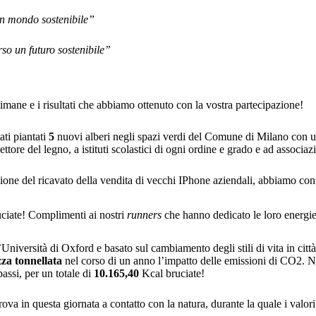
un mondo sostenibile”
o un futuro sostenibile”
ttimane e i risultati che abbiamo ottenuto con la vostra partecipazione!
ati piantati
5
nuovi alberi negli spazi verdi del Comune di Milano con u
tore del legno, a istituti scolastici di ogni ordine e grado e ad associaz
azione del ricavato della vendita di vecchi IPhone aziendali, abbiamo cont
ciate! Complimenti ai nostri
runners
che hanno dedicato le loro energie a
’Università di Oxford e basato sul cambiamento degli stili di vita in citt
za tonnellata
nel corso di un anno l’impatto delle emissioni di CO2. 
assi, per un totale di
10.165,40
Kcal bruciate!
a in questa giornata a contatto con la natura, durante la quale i valori di